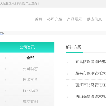
大城县正坤木托制品厂欢迎您！
首页
公司介绍
产品展示
供应信息
解决方案
公司资讯
全部
宜昌防腐管道哈弗
公司动态
绍兴市保冷管托木
技术文章
丽江市防腐管道红
行业动态
唐山保冷管道木托
成功案例