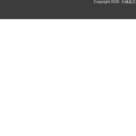
Copyright 2026 